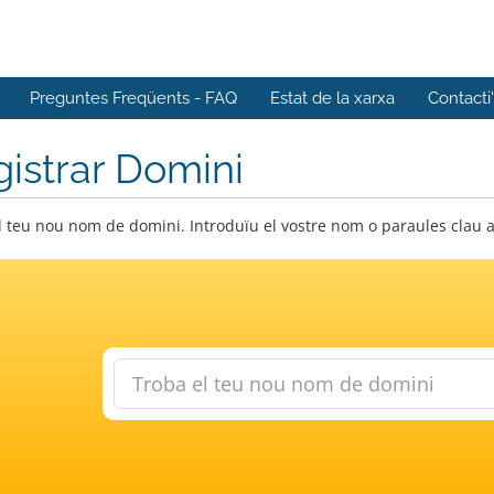
Preguntes Freqüents - FAQ
Estat de la xarxa
Contacti
istrar Domini
l teu nou nom de domini. Introduïu el vostre nom o paraules clau a