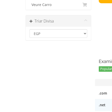
Veure Carro
Triar Divisa
Exami
Popular 
.com
.net