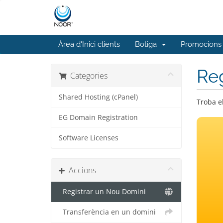
Àrea d'Inici clients
Botiga
Promocions
Reg
Categories
Shared Hosting (cPanel)
Troba e
EG Domain Registration
Software Licenses
Accions
Registrar un Nou Domini
Transferència en un domini