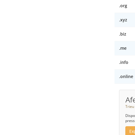
.org
.xyz
.biz
.me
.info
.online
Af
Trieu
Dispo
press
Ex