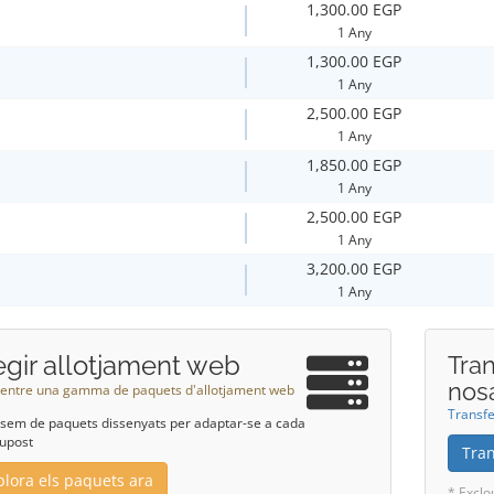
1,300.00 EGP
1 Any
1,300.00 EGP
1 Any
2,500.00 EGP
1 Any
1,850.00 EGP
1 Any
2,500.00 EGP
1 Any
3,200.00 EGP
1 Any
egir allotjament web
Tran
nos
 entre una gamma de paquets d'allotjament web
Transfe
sem de paquets dissenyats per adaptar-se a cada
upost
Tran
plora els paquets ara
* Exclo