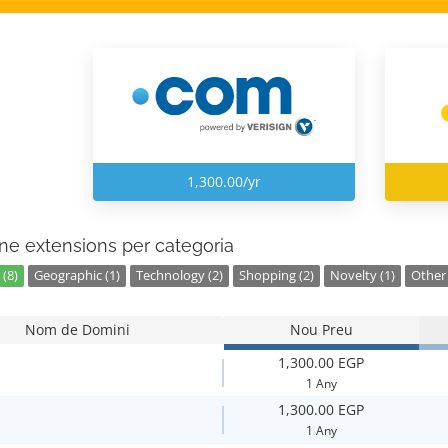
1,300.00/yr
ne extensions per categoria
(8)
Geographic (1)
Technology (2)
Shopping (2)
Novelty (1)
Other 
Nom de Domini
Nou Preu
1,300.00 EGP
1 Any
1,300.00 EGP
1 Any