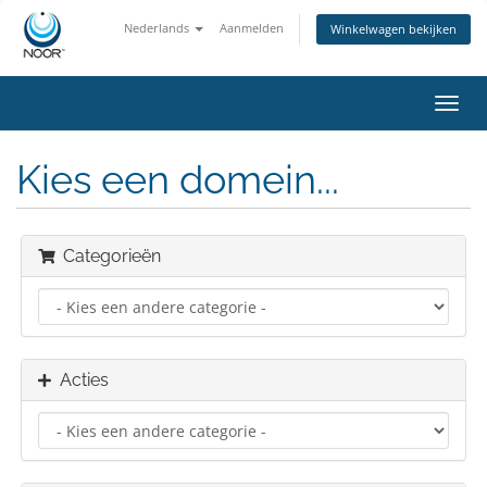
Nederlands
Aanmelden
Winkelwagen bekijken
Navig
in-/u
Kies een domein...
Categorieën
Acties